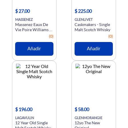
$
27
.
00
$
225
.
00
MASSENEZ
GLENLIVET
Massenez Eaux De 
Caskmakers - Single 
Vie Poire Williams 
Malt Scotch Whisky
Vrp
(
0
)
(
0
)
Añadir
Añadir
$
196
.
00
$
58
.
00
LAGAVULIN
GLENMORANGIE
12 Year Old Single 
12yo The New 