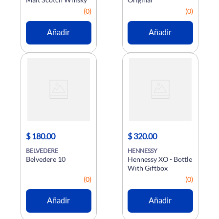
Malt Scotch Whisky
Original
(
0
)
(
0
)
Añadir
Añadir
$
180
.
00
$
320
.
00
BELVEDERE
HENNESSY
Belvedere 10
Hennessy XO - Bottle 
With Giftbox
(
0
)
(
0
)
Añadir
Añadir